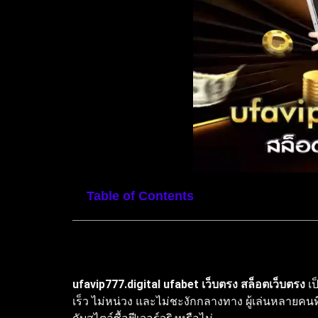
Table of Contents
ufavip777.digital ufabet เว็บตรง สล็อตเว็บตรง
เป
เร็ว ไม่หน่วง และไม่ชะงักกลางทาง ผู้เล่นหลายคน