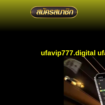
ufavip777.digital u