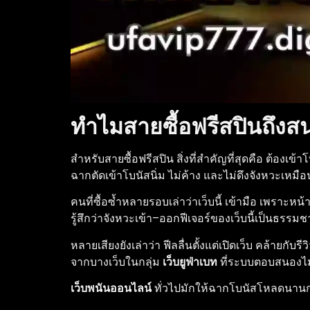
ทำไมสายซื้อฟรีสปินถึง
สำหรับสายซื้อฟรีสปิน สิ่งที่สำคัญที่สุดคือ ต้องเข้า
ฉากตัดเข้าโบนัสนิ่ม ไม่ค้าง และไม่ดึงจังหวะเหมื
คนที่ซื้อซ้ำหลายรอบเล่าว่าเว็บนี้ เข้ามือ เพราะหน
รู้สึกว่าจังหวะเข้า–ออกฟีเจอร์ของเว็บนี้เป็นธรรม
หลายเสียงยังเล่าว่า ฟีลลื่นตั้งแต่เปิดเว็บ คล้ายกับรีว
จากบางเว็บในกลุ่ม
เว็บยูฟ่าเบท
ที่ระบบตอบสนองไม่
เว็บพนันออนไลน์
ทั่วไปมักให้ฉากโบนัสโหลดนานก