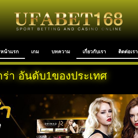
หน้าแรก
เกม
บทความ
เกี่ยวกับเรา
ติดต่อเรา
าร่า อันดับ1ของประเทศ