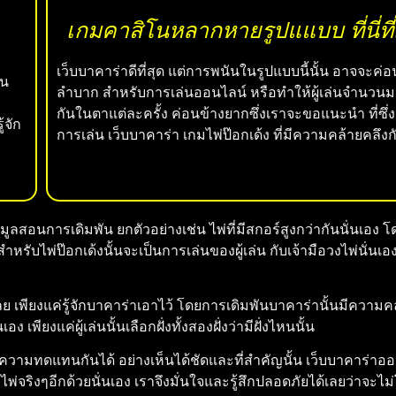
เกมคาสิโนหลากหายรูปแแบบ ที่นี่ที่
เว็บบาคาร่าดีที่สุด
แต่การพนันในรูปแบบนี้นั้น อาจจะค่อ
ใน
ลำบาก สำหรับการเล่นออนไลน์ หรือทำให้ผู้เล่นจำนวนม
กันในตาแต่ละครั้ง ค่อนข้างยากซึ่งเราจะขอแนะนำ
ที่ซึ
้จัก
การเล่น
เว็บบาคาร่า
เกมไพ่ป๊อกเด้ง ที่มีความคล้ายคลึงก
ข้อมูลสอนการเดิมพัน ยกตัวอย่างเช่น
ไพ่ที่มีสกอร์สูงกว่ากันนั่นเอง
ำหรับไพ่ป๊อกเด้งนั้นจะเป็นการเล่นของผู้เล่น กับเจ้ามือวงไพ่นั่นเอง เ
งได้เลย เพียงแค่รู้จักบาคาร่าเอาไว้ โดยการเดิมพันบาคาร่านั้นมีความค
ง เพียงแค่ผู้เล่นนั้นเลือกฝั่งทั้งสองฝั่งว่ามีฝั่งไหนนั้น
ที่มีความทดแทนกันได้ อย่างเห็นได้ชัดและที่สำคัญนั้น เว็บบาคาร่าอ
พ่จริงๆอีกด้วยนั่นเอง เราจึงมั่นใจและรู้สึกปลอดภัยได้เลยว่าจะไ