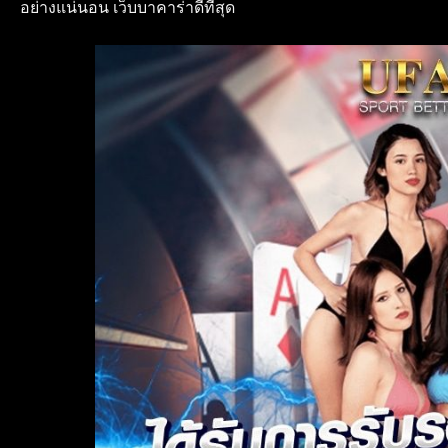
อย่างแน่นอน
เว็บบาคาร่าดีที่สุด