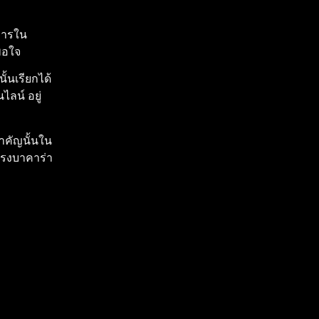
ิการใน
งพอใจ
ั้นเรียกได้
ไลน์ อยู่
สำคัญนั้นใน
ตรงบาคาร่า