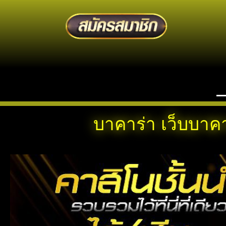
บาคาร่า เว็บบาค