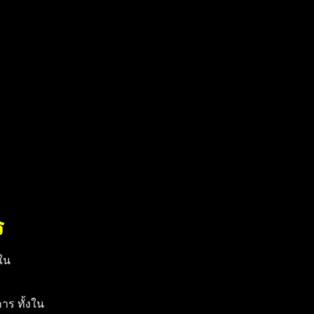
ร
กใน
าร ทั้งใน