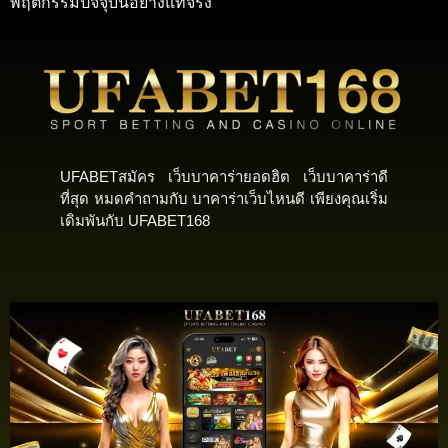
พฤติกรรมปัจจุบันอย่างแท้จริง
UFABETสมัคร เว็บบาคาร่ายอดฮิต เว็บบาคาร่าดี
ที่สุด หมดคำถามกับ บาคาร่าเว็บไหนดี เพียงคุณเริ่ม
เดิมพันกับ UFABET168