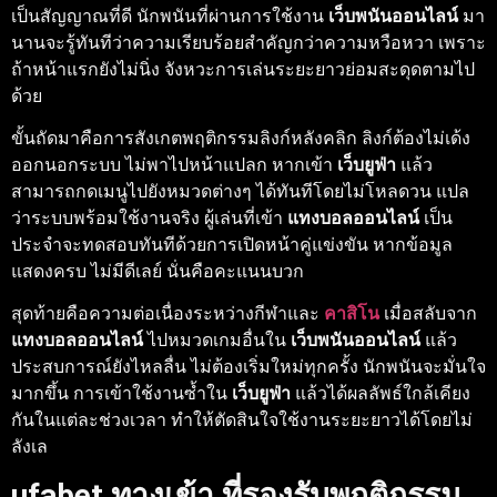
เป็นสัญญาณที่ดี นักพนันที่ผ่านการใช้งาน
เว็บพนันออนไลน์
มา
นานจะรู้ทันทีว่าความเรียบร้อยสำคัญกว่าความหวือหวา เพราะ
ถ้าหน้าแรกยังไม่นิ่ง จังหวะการเล่นระยะยาวย่อมสะดุดตามไป
ด้วย
ขั้นถัดมาคือการสังเกตพฤติกรรมลิงก์หลังคลิก ลิงก์ต้องไม่เด้ง
ออกนอกระบบ ไม่พาไปหน้าแปลก หากเข้า
เว็บยูฟ่า
แล้ว
สามารถกดเมนูไปยังหมวดต่างๆ ได้ทันทีโดยไม่โหลดวน แปล
ว่าระบบพร้อมใช้งานจริง ผู้เล่นที่เข้า
แทงบอลออนไลน์
เป็น
ประจำจะทดสอบทันทีด้วยการเปิดหน้าคู่แข่งขัน หากข้อมูล
แสดงครบ ไม่มีดีเลย์ นั่นคือคะแนนบวก
สุดท้ายคือความต่อเนื่องระหว่างกีฬาและ
คาสิโน
เมื่อสลับจาก
แทงบอลออนไลน์
ไปหมวดเกมอื่นใน
เว็บพนันออนไลน์
แล้ว
ประสบการณ์ยังไหลลื่น ไม่ต้องเริ่มใหม่ทุกครั้ง นักพนันจะมั่นใจ
มากขึ้น การเข้าใช้งานซ้ำใน
เว็บยูฟ่า
แล้วได้ผลลัพธ์ใกล้เคียง
กันในแต่ละช่วงเวลา ทำให้ตัดสินใจใช้งานระยะยาวได้โดยไม่
ลังเล
ufabet ทางเข้า
ที่รองรับพฤติกรรม