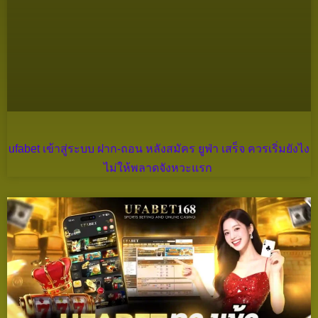
ufabet เข้าสู่ระบบ ฝาก-ถอน หลังสมัคร ยูฟ่า เสร็จ ควรเริ่มยังไง
ไม่ให้พลาดจังหวะแรก