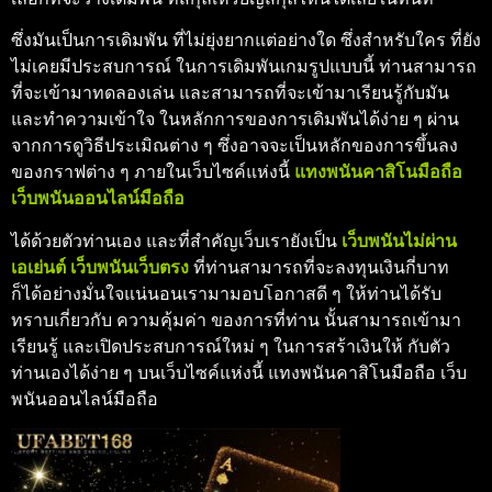
ซึ่งมันเป็นการเดิมพัน ที่ไม่ยุ่งยากแต่อย่างใด ซึ่งสำหรับใคร ที่ยัง
ไม่เคยมีประสบการณ์ ในการเดิมพันเกมรูปแบบนี้ ท่านสามารถ
ที่จะเข้ามาทดลองเล่น และสามารถที่จะเข้ามาเรียนรู้กับมัน
และทำความเข้าใจ ในหลักการของการเดิมพันได้ง่าย ๆ ผ่าน
จากการดูวิธีประเมิณต่าง ๆ ซึ่งอาจจะเป็นหลักของการขึ้นลง
ของกราฟต่าง ๆ ภายในเว็บไซค์แห่งนี้
แทงพนันคาสิโนมือถือ
เว็บพนันออนไลน์มือถือ
ได้ด้วยตัวท่านเอง และที่สำคัญเว็บเรายังเป็น
เว็บพนันไม่ผ่าน
เอเย่นต์ เว็บพนันเว็บตรง
ที่ท่านสามารถที่จะลงทุนเงินกี่บาท
ก็ได้อย่างมั่นใจแน่นอนเรามามอบโอกาสดี ๆ ให้ท่านได้รับ
ทราบเกี่ยวกับ ความคุ้มค่า ของการที่ท่าน นั้นสามารถเข้ามา
เรียนรู้ และเปิดประสบการณ์ใหม่ ๆ ในการสร้าเงินให้ กับตัว
ท่านเองได้ง่าย ๆ บนเว็บไซค์แห่งนี้ แทงพนันคาสิโนมือถือ เว็บ
พนันออนไลน์มือถือ