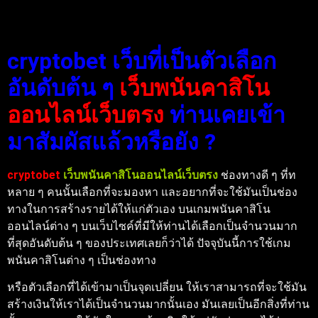
cryptobet เว็บที่เป็นตัวเลือก
อันดับต้น ๆ
เว็บพนันคาสิโน
ออนไลน์เว็บตรง
ท่านเคยเข้า
มาสัมผัสแล้วหรือยัง ?
cryptobet
เว็บพนันคาสิโนออนไลน์เว็บตรง
ช่องทางดี ๆ ที่ท
หลาย ๆ คนนั้นเลือกที่จะมองหา และอยากที่จะใช้มันเป็นช่อง
ทางในการสร้างรายได้ให้แก่ตัวเอง บนเกมพนันคาสิโน
ออนไลน์ต่าง ๆ บนเว็บไซค์ที่มีให้ท่านได้เลือกเป็นจำนวนมาก
ที่สุดอันดับต้น ๆ ของประเทศเลยก็ว่าได้ ปัจจุบันนี้การใช้เกม
พนันคาสิโนต่าง ๆ เป็นช่องทาง
หรือตัวเลือกที่ได้เข้ามาเป็นจุดเปลี่ยน ให้เราสามารถที่จะใช้มัน
สร้างเงินให้เราได้เป็นจำนวนมากนั้นเอง มันเลยเป็นอีกสิ่งที่ท่าน