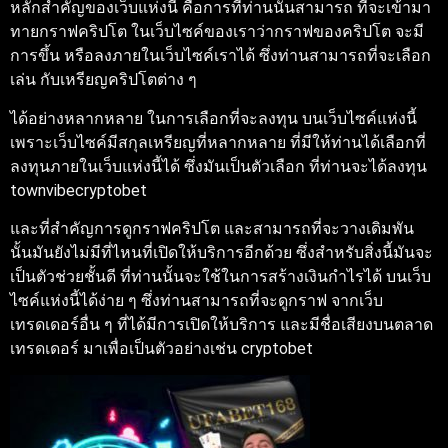
หลักสำคัญของเว็บแห่งนี้ คือการที่ท่านนั้นสามารถ ที่จะเข้ามา
ทายกราฟคริปโต ในเว็บไซค์ของเราว่ากราฟของคริปโต จะมี
การขึ้น หรือลงภายในเว็บไซค์เราได้ ซึ่งท่านสามารถที่จะเลือก
เล่น กับเหรียญคริปโตต่าง ๆ
ได้อย่างหลากหลาย ในการเลือกที่จะลงทุน บนเว็บไซค์แห่งนี้
เพราะเว็บไซค์มีสกุลเหรียญที่หลากหลาย ที่มีให้ท่านได้เลือกที่
ลงทุนภายในเว็บแห่งนี้ได้ ซึ่งมันเป็นตัวเลือก ที่ท่านจะได้ลงทุน
townvibecryptobet
และที่สำคัญการดูกราฟคริปโต และสามารถที่จะวางเดิมพัน
นั้นมันยังไม่มีที่ไหนที่เปิดให้บริการอีกด้วย ซึ่งสำหรับสิ่งนี้มันจะ
เป็นตัวช่วยชั้นดี ที่ท่านนั้นจะใช้ในการสร้างเงินกำไรได้ บนเว็บ
ไซค์แห่งนี้ได้ง่าย ๆ ซึ่งท่านสามารถที่จะดูกราฟ จากเว็บ
เทรดเดอร์อื่น ๆ ที่ได้มีการเปิดให้บริการ และมีชื่อเสียงบนตลาด
เทรดเดอร์ มาเพื่อเป็นตัวอย่างเช่น cryptobet