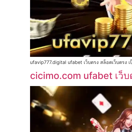
ufavip777.digital ufabet เว็บตรง สล็อตเว็บตรง เป
cicimo.com ufabet เว็บต