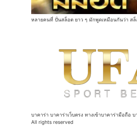
หลายคนที่ ปั่นสล็อต ยาว ๆ มักพูดเหมือนกันว่า สล
บาคาร่า บาคาร่าเว็บตรง ทางเข้าบาคาร่ามือถือ 
All rights reserved