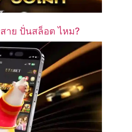
บสาย ปั่นสล็อต ไหม?