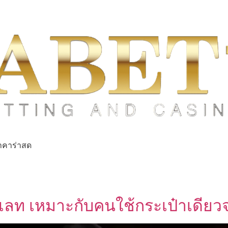
บาคาร่าสด
อเลท เหมาะกับคนใช้กระเป๋าเดียว