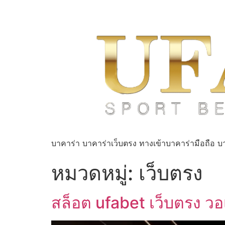
บาคาร่า บาคาร่าเว็บตรง ทางเข้าบาคาร่ามือถือ 
หมวดหมู่:
เว็บตรง
สล็อต ufabet เว็บตรง ว