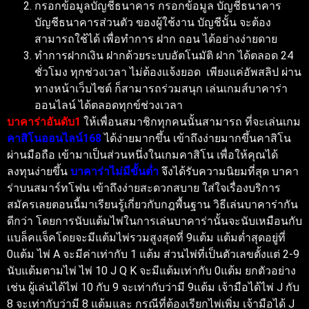
กรอกข้อมูลบัญชีธนาคาร กรอกข้อมูล บัญชีธนาคาร
บัญชีธนาคารส่วนตัว ของผู้ใช้งาน บัญชีนั้น จะต้อง
สามารถใช้ได้ เพื่อทำการ ฝาก ถอน ได้อย่างง่ายดาย
ทำการฝากเงิน ฝากด้วยระบบอัตโนมัติ ฝาก ได้ตลอด 24
ชั่วโมง ทุกช่วงเวลา ไม่ต้องแจ้งยอด เพียงแค่อัพสลิป ผ่าน
ทางหน้าเว็บไซต์ ก็สามารถร่วมสนุก เล่นเกมส์บาคาร่า
ออนไลน์ ได้ตลอดทุกข์ช่วงเวลา
บาคาร่าอันดับ1
ให้เพื่อนสมาชิกทุกคนนั้นสามารถ ที่จะเล่นเกม
คาสิโนออนไลน์168
ได้ง่ายมากขึ้น เข้าถึงง่ายมากขึ้นคาสิโน
ผ่านมือถือ เข้ามาเป็นส่วนหนึ่งในเกมคาสิโน เพื่อให้คุณได้
ลงทุนง่ายขึ้น
บาคาร่าไม่มีขั้นต่ำ
จึงได้รับความนิยมที่สุด บาคา
ร่าบนสมาร์ทโฟน เข้าถึงง่ายสะดวกสบาย ใส่ใจเรื่องบริการ
สมัครเลยตอนนี้
มาเรียนรู้เกี่ยวกับกฎพื้นฐาน วิธีเล่นบาคาร่ากัน
ดีกว่า โดยการนับแต้มไพ่ในการเล่นบาคาร่านั้นจะนับเหมือนกับ
แบล็คแจ็ค
โดยจะมีแต้มไพ่รวมสูงสุดที่ 9แต้ม แต้มต่ำสุดอยู่ที่
0แต้ม ไพ่ A จะมีค่าเท่ากับ 1 แต้ม ส่วนไพ่ที่เป็นตัวเลขตั้งแต่ 2-9
นับแต้มตามไพ่ ไพ่ 10 J Q K จะมีแต้มเท่ากับ 0แต้ม ยกตัวอย่าง
เช่น ผู้เล่นได้ไพ่ 10 กับ 9 จะเท่ากับว่ามี 9แต้ม เจ้ามือได้ไพ่ J กับ
8 จะเท่ากับว่ามี 8 แต้มและ กรณีที่ต้องเรียกไพ่เพิ่ม เจ้ามือได้ J