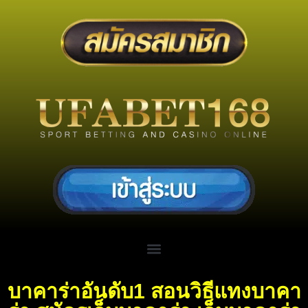
บาคาร่าอันดับ1 สอนวิธีแทงบาคา