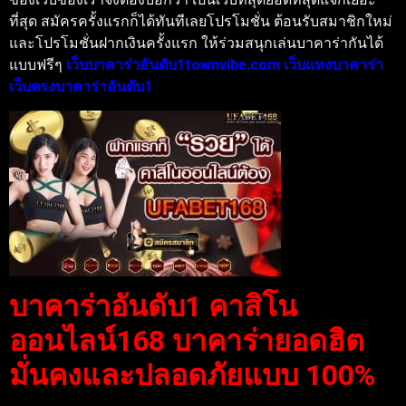
ที่สุด สมัครครั้งแรกก็ได้ทันทีเลยโปรโมชั่น ต้อนรับสมาชิกใหม่
และโปรโมชั่นฝากเงินครั้งแรก ให้ร่วมสนุกเล่นบาคาร่ากันได้
แบบฟรีๆ
เว็บบาคาร่าอันดับ1townvibe.com เว็บแทงบาคาร่า
เว็บตรงบาคาร่าอันดับ1
บาคาร่าอันดับ1
คาสิโน
ออนไลน์168
บาคาร่ายอดฮิต
มั่นคงและปลอดภัยแบบ 100%