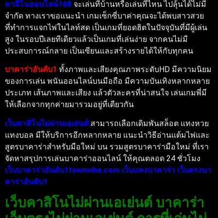
คาสิโนออนไลน์168
จะเล่นที่บ้านหรือเล่นที่ไหน ไปลุ้นได้ไม่มี
จำกัด ทางเราขอแนะนำ เกมเซ็กซี่บาค่าคุณจะได้พบสาวสวย
ที่ทำการแจกไพ่ในไลท์สด เป็นเกมที่ยอดฮิตในปัจจุบันที่มีผู้เล่น
สูง ในรอบปีเลยทีเดียวแล้วเป็นเกมที่เล่นง่าย จากคนไม่มี
ประสบการณ์กลาย เป็นเซียนและสร้างรายได้ให้กับทุกคน
บาคาร่าอันดับ1
ทั้งภาพและเสียงคุณภาพระดับHD มีความนิยม
ของการเล่น พนันออนไลน์บนมือถือ มีความบันเทิงหลากหลาย
ประเภท เส้นภาพและเสียง แล้วตัวละครที่น่าสนใจ เล่นเกมพี่มี
ให้เลือกจากทุกค่ายมารวมอยู่ที่เดียวกัน
เว็บคาสิโนไม่ผ่านเอเย่นต์
สามารถเลือกเดิมพันสล็อต แทงหวย
แทงบอล มีให้บริการอีกหลากหลาย แนะนำวิธีอ่านแต้มไพ่และ
สูตรบาคาร่าสำหรับมือใหม่ บน รวมสูตรบาคาร่ามือใหม่ ที่เรา
จัดหาสรุปการเล่นบาคาร่าออนไลน์ ให้คุณตลอด 24 ชั่วโมง
เว็บบาคาร่าอันดับ1townvibe.com เว็บแทงบาคาร่า เว็บตรงบา
คาร่าอันดับ1
เว็บคาสิโนไม่ผ่านเอเย่นต์
บาคาร่า