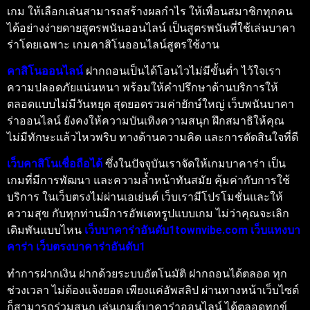
เกม ให้เลือกเล่นสามารถสร้างผลกำไร ให้เพื่อนสมาชิกทุกคน
ได้อย่างง่ายดายสูตรพนันออนไลน์ เป็นสูตรพนันที่ใช้เล่นบาคา
ร่าโดยเฉพาะ เกมคาสิโนออนไลน์สูตรใช้งาน
คาสิโนออนไลน์
ฝากถอนเป็นได้โอนไวไม่มีขั้นต่ำ ไว้ใจเรา
ความปลอดภัยแน่นหนา พร้อมให้คำปรึกษาด้านบริการให้
ตลอดแบบไม่มีวันหยุด สุดยอดรวมค่ายักษ์ใหญ่ เว็บพนันบาคา
ร่าออนไลน์ ยังคงให้ความบันเทิงความสนุก ฝึกสมาธิให้คุณ
ไม่มีทักษะแล้วไหวพริบ ทางด้านความคิด และการตัดสินใจที่ดี
เว็บคาสิโนเชื่อถือได้
ซึ่งในปัจจุบันเราจัดให้เกมบาคาร่า เป็น
เกมที่มีการพัฒนา และความล้ำหน้าทันสมัย คุ้มค่ากับการใช้
บริการ ในเว็บตรงไม่ผ่านเอเย่นต์ เว็บเรามีโปรโมชั่นและให้
ความสุข กับทุกท่านมีการอัพเดทรูปแบบเกม ไม่ว่าคุณจะเลิก
เดิมพันแบบไหน
เว็บบาคาร่าอันดับ1townvibe.com เว็บแทงบา
คาร่า เว็บตรงบาคาร่าอันดับ1
ทำการฝากเงิน ฝากด้วยระบบอัตโนมัติ ฝากถอนได้ตลอด ทุก
ช่วงเวลา ไม่ต้องแจ้งยอด เพียงแค่อัพสลิป ผ่านทางหน้าเว็บไซต์
ก็สามารถร่วมสนุก เล่นเกมส์บาคาร่าออนไลน์ ได้ตลอดทุกข์