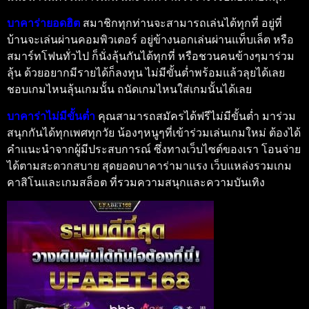
บาคาร่ายอดฮิต
สมาชิกทุกท่านจะสามารถเล่นได้ทุกที่ อยู่ที่
บ้านจะเล่นผ่านคอมพิวเตอร์ อยู่ข้างนอกเล่นผ่านแท็บเล็ต หรือ
สมาร์ทโฟนทั่วไป ก็นั่งลุ้นกันได้ทุกที่ หรือชวนคนข้างๆมาร่วม
ลุ้น ด้วยอยากมีรายได้ก็ลงทุน ไม่มีขั้นต่ำพร้อมแล้วลุยได้เลย
ชอบเกมไหนลุ้นเกมนั้น ถนัดเกมไหนใส่เกมนั้นได้เลย
บาคาร่าไม่มีขั้นต่ำ
คุณสามารถสมัครได้ฟรีไม่มีขั้นต่ำ มาร่วม
สนุกกันได้ทุกเพศทุกวัย น้องๆหนูๆที่เข้าร่วมเล่นเกมใหม่ ต้องได้
คำแนะนำจากผู้มีประสบการณ์ ซึ่งทางเว็บไซต์ของเรา
โอนจ่าย
ได้ตามสะดวกสบาย สุดยอดบาคาร่ามาแรง เว็บแหล่งรวมเกม
คาสิโนและเกมสล็อต ที่รวมความสนุกและความบันเทิง